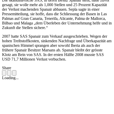
Die skandinavische SAS, in deren Besitz Spanair steht, hatte zuvor
gesagt, sie wolle mehr als 1,000 Stellen und 25 Prozent Kapazität
der Verlust machenden Spanair abbauen. Sepla sagte in einer
Pressemitteilung, sie hoffe, dass die Schliessung der Basen in Las
Palmas auf Gran Canaria, Tenerifa, Alicante, Palma de Mallorca,
Bilbao und Malaga „dem Überleben der Unternehmung helfe und in
Zukunft die Stellen sichere.“
2007 hatte SAS Spanair zum Verkauf ausgeschrieben. Wegen der
hohen Treibstoffkosten, sinkenden Nachfrage und Überkapazität am
spanischen Himmel sprangen aber sowohl Iberia als auch der
frühere Spanair Besitzer Marsans ab. Spanair bleibt der grösste
Klotz am Bein von SAS. In der ersten Hälfte 2008 musste SAS
USD 71,7 Millionen Verlust verbuchen.
Share
Loading...