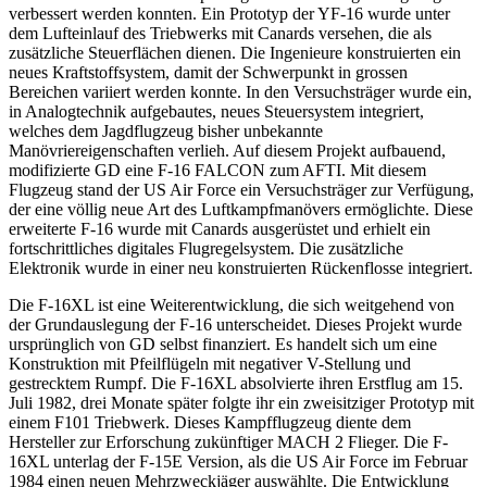
verbessert werden konnten. Ein Prototyp der YF-16 wurde unter
dem Lufteinlauf des Triebwerks mit Canards versehen, die als
zusätzliche Steuerflächen dienen. Die Ingenieure konstruierten ein
neues Kraftstoffsystem, damit der Schwerpunkt in grossen
Bereichen variiert werden konnte. In den Versuchsträger wurde ein,
in Analogtechnik aufgebautes, neues Steuersystem integriert,
welches dem Jagdflugzeug bisher unbekannte
Manövriereigenschaften verlieh. Auf diesem Projekt aufbauend,
modifizierte GD eine F-16 FALCON zum AFTI. Mit diesem
Flugzeug stand der US Air Force ein Versuchsträger zur Verfügung,
der eine völlig neue Art des Luftkampfmanövers ermöglichte. Diese
erweiterte F-16 wurde mit Canards ausgerüstet und erhielt ein
fortschrittliches digitales Flugregelsystem. Die zusätzliche
Elektronik wurde in einer neu konstruierten Rückenflosse integriert.
Die F-16XL ist eine Weiterentwicklung, die sich weitgehend von
der Grundauslegung der F-16 unterscheidet. Dieses Projekt wurde
ursprünglich von GD selbst finanziert. Es handelt sich um eine
Konstruktion mit Pfeilflügeln mit negativer V-Stellung und
gestrecktem Rumpf. Die F-16XL absolvierte ihren Erstflug am 15.
Juli 1982, drei Monate später folgte ihr ein zweisitziger Prototyp mit
einem F101 Triebwerk. Dieses Kampfflugzeug diente dem
Hersteller zur Erforschung zukünftiger MACH 2 Flieger. Die F-
16XL unterlag der F-15E Version, als die US Air Force im Februar
1984 einen neuen Mehrzweckjäger auswählte. Die Entwicklung