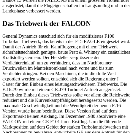
Baulos 15 wurden die FALCONS mit einem grösseren Höhenruder
ausgerüstet, damit die Flugeigenschaften im Langsamflug und in der
Landephase verbessert werden.
Das Triebwerk der FALCON
General Dynamics entschied sich für ein modifiziertes F100
Turbofan Triebwerk, das bereits in der F15 EAGLE eingesetzt wird.
Damit der Antrieb für ein Kamfflugzeug mit einem Triebwerk
sicherheitstechnisch genügte, baute Pratt & Whitney ein zusätzliches
Kraftstoffsystem ein. Der Hersteller vergrösserte den
Verdichtereinlauf, um zu verhindern, dass im Nachbrenner
Druckwellen im Mantelstromkanal nach vorne und bis zum
Verdichter dringen. Bei den Maschinen, die in die dritte Welt
exportiert werden sollten, entschied sich die Regierung unter J.
Carter für den Einbau eines leistungsschwächeren Triebwerks. Die
F-16-79 wurde mit einem GE-J79 Turbojet Antrieb ausgerüstet.
Durch den Einbau dieses Triebwerks sollte vor allem die Reichweite
reduziert und die Kurvenkampffähigkeit herabgesetzt werden. Die
maximale Geschwindigkeit und die Wendigkeit der neuen F-16
Version wurde kaum beeinflusst. Diese Version fand auf dem
Exportmarkt keinen Anklang. Im Dezember 1980 absolvierte eine
FALCON mit einem GE F101 ihren Erstflug. Um die führende
Marktposition auf dem Gebiet der starken Turbofantriebwerken mit
Nachbrenner zu bewahren, entwickelte GE aus dem Antrieb für den