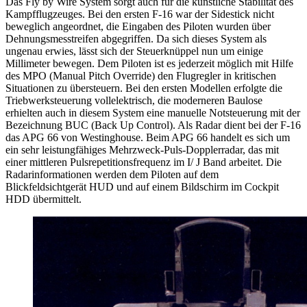
Das Fly by Wire System sorgt auch für die künstliche Stabilität des
Kampfflugzeuges. Bei den ersten F-16 war der Sidestick nicht
beweglich angeordnet, die Eingaben des Piloten wurden über
Dehnungsmesstreifen abgegriffen. Da sich dieses System als
ungenau erwies, lässt sich der Steuerknüppel nun um einige
Millimeter bewegen. Dem Piloten ist es jederzeit möglich mit Hilfe
des MPO (Manual Pitch Override) den Flugregler in kritischen
Situationen zu übersteuern. Bei den ersten Modellen erfolgte die
Triebwerksteuerung vollelektrisch, die moderneren Baulose
erhielten auch in diesem System eine manuelle Notsteuerung mit der
Bezeichnung BUC (Back Up Control). Als Radar dient bei der F-16
das APG 66 von Westinghouse. Beim APG 66 handelt es sich um
ein sehr leistungfähiges Mehrzweck-Puls-Dopplerradar, das mit
einer mittleren Pulsrepetitionsfrequenz im I/ J Band arbeitet. Die
Radarinformationen werden dem Piloten auf dem
Blickfeldsichtgerät HUD und auf einem Bildschirm im Cockpit
HDD übermittelt.