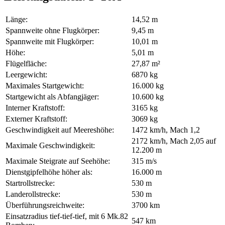
Länge:
14,52 m
Spannweite ohne Flugkörper:
9,45 m
Spannweite mit Flugkörper:
10,01 m
Höhe:
5,01 m
Flügelfläche:
27,87 m²
Leergewicht:
6870 kg
Maximales Startgewicht:
16.000 kg
Startgewicht als Abfangjäger:
10.600 kg
Interner Kraftstoff:
3165 kg
Externer Kraftstoff:
3069 kg
Geschwindigkeit auf Meereshöhe:
1472 km/h, Mach 1,2
2172 km/h, Mach 2,05 auf
Maximale Geschwindigkeit:
12.200 m
Maximale Steigrate auf Seehöhe:
315 m/s
Dienstgipfelhöhe höher als:
16.000 m
Startrollstrecke:
530 m
Landerollstrecke:
530 m
Überführungsreichweite:
3700 km
Einsatzradius tief-tief-tief, mit 6 Mk.82
547 km