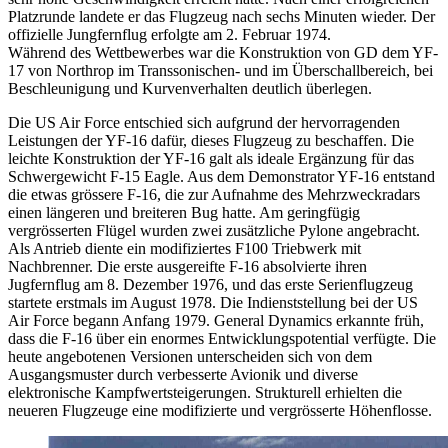
Platzrunde landete er das Flugzeug nach sechs Minuten wieder. Der
offizielle Jungfernflug erfolgte am 2. Februar 1974.
Während des Wettbewerbes war die Konstruktion von GD dem YF-
17 von Northrop im Transsonischen- und im Überschallbereich, bei
Beschleunigung und Kurvenverhalten deutlich überlegen.
Die US Air Force entschied sich aufgrund der hervorragenden
Leistungen der YF-16 dafür, dieses Flugzeug zu beschaffen. Die
leichte Konstruktion der YF-16 galt als ideale Ergänzung für das
Schwergewicht F-15 Eagle. Aus dem Demonstrator YF-16 entstand
die etwas grössere F-16, die zur Aufnahme des Mehrzweckradars
einen längeren und breiteren Bug hatte. Am geringfügig
vergrösserten Flügel wurden zwei zusätzliche Pylone angebracht.
Als Antrieb diente ein modifiziertes F100 Triebwerk mit
Nachbrenner. Die erste ausgereifte F-16 absolvierte ihren
Jugfernflug am 8. Dezember 1976, und das erste Serienflugzeug
startete erstmals im August 1978. Die Indienststellung bei der US
Air Force begann Anfang 1979. General Dynamics erkannte früh,
dass die F-16 über ein enormes Entwicklungspotential verfügte. Die
heute angebotenen Versionen unterscheiden sich von dem
Ausgangsmuster durch verbesserte Avionik und diverse
elektronische Kampfwertsteigerungen. Strukturell erhielten die
neueren Flugzeuge eine modifizierte und vergrösserte Höhenflosse.