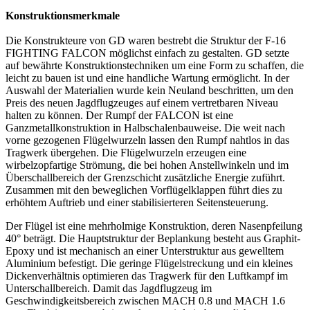
Konstruktionsmerkmale
Die Konstrukteure von GD waren bestrebt die Struktur der F-16
FIGHTING FALCON möglichst einfach zu gestalten. GD setzte
auf bewährte Konstruktionstechniken um eine Form zu schaffen, die
leicht zu bauen ist und eine handliche Wartung ermöglicht. In der
Auswahl der Materialien wurde kein Neuland beschritten, um den
Preis des neuen Jagdflugzeuges auf einem vertretbaren Niveau
halten zu können. Der Rumpf der FALCON ist eine
Ganzmetallkonstruktion in Halbschalenbauweise. Die weit nach
vorne gezogenen Flügelwurzeln lassen den Rumpf nahtlos in das
Tragwerk übergehen. Die Flügelwurzeln erzeugen eine
wirbelzopfartige Strömung, die bei hohen Anstellwinkeln und im
Überschallbereich der Grenzschicht zusätzliche Energie zuführt.
Zusammen mit den beweglichen Vorflügelklappen führt dies zu
erhöhtem Auftrieb und einer stabilisierteren Seitensteuerung.
Der Flügel ist eine mehrholmige Konstruktion, deren Nasenpfeilung
40° beträgt. Die Hauptstruktur der Beplankung besteht aus Graphit-
Epoxy und ist mechanisch an einer Unterstruktur aus gewelltem
Aluminium befestigt. Die geringe Flügelstreckung und ein kleines
Dickenverhältnis optimieren das Tragwerk für den Luftkampf im
Unterschallbereich. Damit das Jagdflugzeug im
Geschwindigkeitsbereich zwischen MACH 0.8 und MACH 1.6