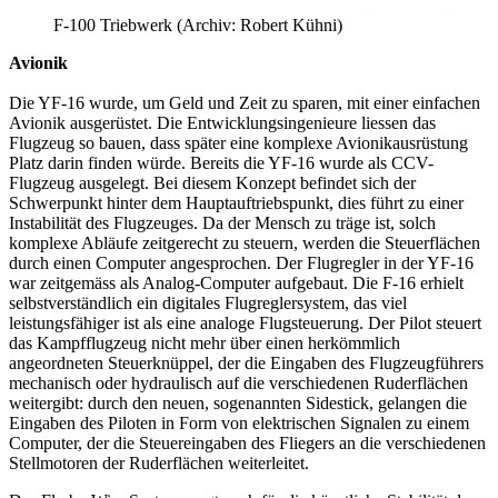
F-100 Triebwerk (Archiv: Robert Kühni)
Avionik
Die YF-16 wurde, um Geld und Zeit zu sparen, mit einer einfachen
Avionik ausgerüstet. Die Entwicklungsingenieure liessen das
Flugzeug so bauen, dass später eine komplexe Avionikausrüstung
Platz darin finden würde. Bereits die YF-16 wurde als CCV-
Flugzeug ausgelegt. Bei diesem Konzept befindet sich der
Schwerpunkt hinter dem Hauptauftriebspunkt, dies führt zu einer
Instabilität des Flugzeuges. Da der Mensch zu träge ist, solch
komplexe Abläufe zeitgerecht zu steuern, werden die Steuerflächen
durch einen Computer angesprochen. Der Flugregler in der YF-16
war zeitgemäss als Analog-Computer aufgebaut. Die F-16 erhielt
selbstverständlich ein digitales Flugreglersystem, das viel
leistungsfähiger ist als eine analoge Flugsteuerung. Der Pilot steuert
das Kampfflugzeug nicht mehr über einen herkömmlich
angeordneten Steuerknüppel, der die Eingaben des Flugzeugführers
mechanisch oder hydraulisch auf die verschiedenen Ruderflächen
weitergibt: durch den neuen, sogenannten Sidestick, gelangen die
Eingaben des Piloten in Form von elektrischen Signalen zu einem
Computer, der die Steuereingaben des Fliegers an die verschiedenen
Stellmotoren der Ruderflächen weiterleitet.