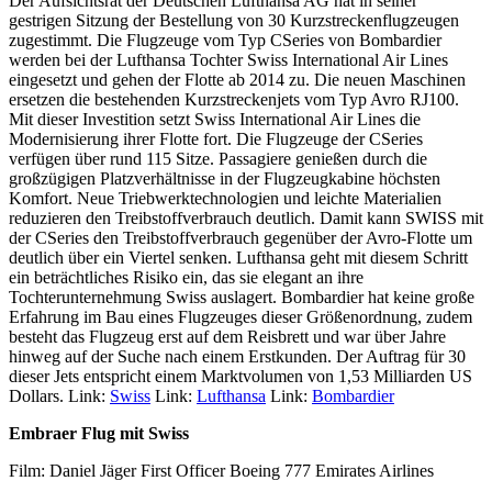
Der Aufsichtsrat der Deutschen Lufthansa AG hat in seiner
gestrigen Sitzung der Bestellung von 30 Kurzstreckenflugzeugen
zugestimmt. Die Flugzeuge vom Typ CSeries von Bombardier
werden bei der Lufthansa Tochter Swiss International Air Lines
eingesetzt und gehen der Flotte ab 2014 zu. Die neuen Maschinen
ersetzen die bestehenden Kurzstreckenjets vom Typ Avro RJ100.
Mit dieser Investition setzt Swiss International Air Lines die
Modernisierung ihrer Flotte fort. Die Flugzeuge der CSeries
verfügen über rund 115 Sitze. Passagiere genießen durch die
großzügigen Platzverhältnisse in der Flugzeugkabine höchsten
Komfort. Neue Triebwerktechnologien und leichte Materialien
reduzieren den Treibstoffverbrauch deutlich. Damit kann SWISS mit
der CSeries den Treibstoffverbrauch gegenüber der Avro-Flotte um
deutlich über ein Viertel senken. Lufthansa geht mit diesem Schritt
ein beträchtliches Risiko ein, das sie elegant an ihre
Tochterunternehmung Swiss auslagert. Bombardier hat keine große
Erfahrung im Bau eines Flugzeuges dieser Größenordnung, zudem
besteht das Flugzeug erst auf dem Reisbrett und war über Jahre
hinweg auf der Suche nach einem Erstkunden. Der Auftrag für 30
dieser Jets entspricht einem Marktvolumen von 1,53 Milliarden US
Dollars. Link:
Swiss
Link:
Lufthansa
Link:
Bombardier
Embraer Flug mit Swiss
Film: Daniel Jäger First Officer Boeing 777 Emirates Airlines