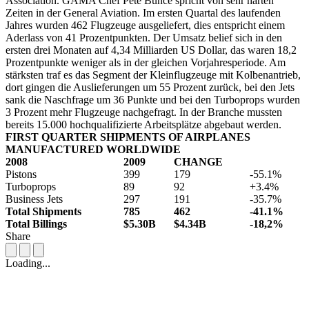
Association. GAMA Chef Pete Bunce spricht von sehr harten
Zeiten in der General Aviation. Im ersten Quartal des laufenden
Jahres wurden 462 Flugzeuge ausgeliefert, dies entspricht einem
Aderlass von 41 Prozentpunkten. Der Umsatz belief sich in den
ersten drei Monaten auf 4,34 Milliarden US Dollar, das waren 18,2
Prozentpunkte weniger als in der gleichen Vorjahresperiode. Am
stärksten traf es das Segment der Kleinflugzeuge mit Kolbenantrieb,
dort gingen die Auslieferungen um 55 Prozent zurück, bei den Jets
sank die Naschfrage um 36 Punkte und bei den Turboprops wurden
3 Prozent mehr Flugzeuge nachgefragt. In der Branche mussten
bereits 15.000 hochqualifizierte Arbeitsplätze abgebaut werden.
FIRST QUARTER SHIPMENTS OF AIRPLANES
MANUFACTURED WORLDWIDE
2008
2009
CHANGE
Pistons
399
179
-55.1%
Turboprops
89
92
+3.4%
Business Jets
297
191
-35.7%
Total Shipments
785
462
-41.1%
Total Billings
$5.30B
$4.34B
-18,2%
Share
Loading...