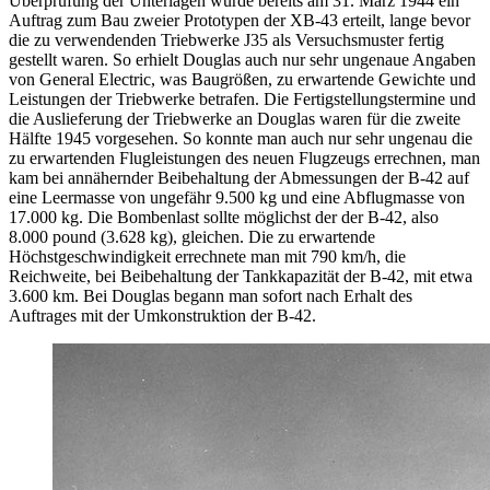
Überprüfung der Unterlagen wurde bereits am 31. März 1944 ein
Auftrag zum Bau zweier Prototypen der XB-43 erteilt, lange bevor
die zu verwendenden Triebwerke J35 als Versuchsmuster fertig
gestellt waren. So erhielt Douglas auch nur sehr ungenaue Angaben
von General Electric, was Baugrößen, zu erwartende Gewichte und
Leistungen der Triebwerke betrafen. Die Fertigstellungstermine und
die Auslieferung der Triebwerke an Douglas waren für die zweite
Hälfte 1945 vorgesehen. So konnte man auch nur sehr ungenau die
zu erwartenden Flugleistungen des neuen Flugzeugs errechnen, man
kam bei annähernder Beibehaltung der Abmessungen der B-42 auf
eine Leermasse von ungefähr 9.500 kg und eine Abflugmasse von
17.000 kg. Die Bombenlast sollte möglichst der der B-42, also
8.000 pound (3.628 kg), gleichen. Die zu erwartende
Höchstgeschwindigkeit errechnete man mit 790 km/h, die
Reichweite, bei Beibehaltung der Tankkapazität der B-42, mit etwa
3.600 km. Bei Douglas begann man sofort nach Erhalt des
Auftrages mit der Umkonstruktion der B-42.