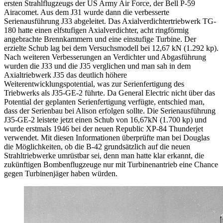
ersten Strahlflugzeugs der US Army Air Force, der Bell P-59
Airacomet. Aus dem J31 wurde dann die verbesserte
Serienausführung J33 abgeleitet. Das Axialverdichtertriebwerk TG-
180 hatte einen elfstufigen Axialverdichter, acht ringförmig
angebrachte Brennkammern und eine einstufige Turbine. Der
erzielte Schub lag bei dem Versuchsmodell bei 12,67 kN (1.292 kp).
Nach weiteren Verbesserungen an Verdichter und Abgasführung
wurden die J33 und die J35 verglichen und man sah in dem
Axialtriebwerk J35 das deutlich höhere
Weiterentwicklungspotential, was zur Serienfertigung des
Triebwerks als J35-GE-2 führte. Da General Electric nicht über das
Potential der geplanten Serienfertigung verfügte, entschied man,
dass der Serienbau bei Alison erfolgen sollte. Die Serienausführung
J35-GE-2 leistete jetzt einen Schub von 16,67kN (1.700 kp) und
wurde erstmals 1946 bei der neuen Republic XP-84 Thunderjet
verwendet. Mit diesen Informationen überprüfte man bei Douglas
die Möglichkeiten, ob die B-42 grundsätzlich auf die neuen
Strahltriebwerke umrüstbar sei, denn man hatte klar erkannt, die
zukünftigen Bombenflugzeuge nur mit Turbinenantrieb eine Chance
gegen Turbinenjäger haben würden.