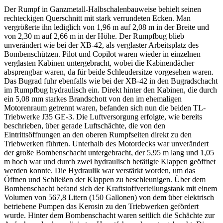
Der Rumpf in Ganzmetall-Halbschalenbauweise behielt seinen
rechteckigen Querschnitt mit stark verrundeten Ecken. Man
vergrößerte ihn lediglich von 1,96 m auf 2,08 m in der Breite und
von 2,30 m auf 2,66 m in der Höhe. Der Rumpfbug blieb
unverändert wie bei der XB-42, als verglaster Arbeitsplatz des
Bombenschützen. Pilot und Copilot waren wieder in einzelnen
verglasten Kabinen untergebracht, wobei die Kabinendächer
absprengbar waren, da für beide Schleudersitze vorgesehen waren.
Das Bugrad fuhr ebenfalls wie bei der XB-42 in den Bugradschacht
im Rumpfbug hydraulisch ein. Direkt hinter den Kabinen, die durch
ein 5,08 mm starkes Brandschott von den im ehemaligen
Motorenraum getrennt waren, befanden sich nun die beiden TL-
Triebwerke J35 GE-3. Die Luftversorgung erfolgte, wie bereits
beschrieben, über gerade Luftschächte, die von den
Eintrittsöffnungen an den oberen Rumpfseiten direkt zu den
Triebwerken führten. Unterhalb des Motordecks war unverändert
der große Bombenschacht untergebracht, der 5,95 m lang und 1,05
m hoch war und durch zwei hydraulisch betätigte Klappen geöffnet
werden konnte. Die Hydraulik war verstärkt worden, um das
Öffnen und Schließen der Klappen zu beschleunigen. Über dem
Bombenschacht befand sich der Kraftstoffverteilungstank mit einem
Volumen von 567,8 Litern (150 Gallonen) von dem über elektrisch
betriebene Pumpen das Kerosin zu den Triebwerken gefördert
wurde. Hinter dem Bombenschacht waren seitlich die Schächte zur