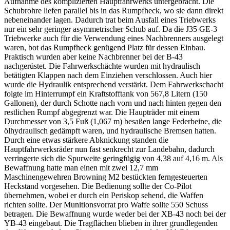
Aufnahme des komplizierten Hauptfahrwerks untergebracht. Die
Schubrohre liefen parallel bis in das Rumpfheck, wo sie dann direkt
nebeneinander lagen. Dadurch trat beim Ausfall eines Triebwerks
nur ein sehr geringer asymmetrischer Schub auf. Da die J35 GE-3
Triebwerke auch für die Verwendung eines Nachbrenners ausgelegt
waren, bot das Rumpfheck genügend Platz für dessen Einbau.
Praktisch wurden aber keine Nachbrenner bei der B-43
nachgerüstet. Die Fahrwerkschächte wurden mit hydraulisch
betätigten Klappen nach dem Einziehen verschlossen. Auch hier
wurde die Hydraulik entsprechend verstärkt. Dem Fahrwerkschacht
folgte im Hinterrumpf ein Kraftstofftank von 567,8 Litern (150
Gallonen), der durch Schotte nach vorn und nach hinten gegen den
restlichen Rumpf abgegrenzt war. Die Haupträder mit einem
Durchmesser von 3,5 Fuß (1,067 m) besaßen lange Federbeine, die
ölhydraulisch gedämpft waren, und hydraulische Bremsen hatten.
Durch eine etwas stärkere Abknickung standen die
Hauptfahrwerksräder nun fast senkrecht zur Landebahn, dadurch
verringerte sich die Spurweite geringfügig von 4,38 auf 4,16 m. Als
Bewaffnung hatte man einen mit zwei 12,7 mm
Maschinengewehren Browning M2 bestückten ferngesteuerten
Heckstand vorgesehen. Die Bedienung sollte der Co-Pilot
übernehmen, wobei er durch ein Periskop sehend, die Waffen
richten sollte. Der Munitionsvorrat pro Waffe sollte 550 Schuss
betragen. Die Bewaffnung wurde weder bei der XB-43 noch bei der
YB-43 eingebaut. Die Tragflächen blieben in ihrer grundlegenden