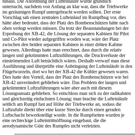
hinaus. Die Anordnung der Lufteinläufe wurde gründlich
untersucht, nachdem von Anfang an klar war, dass die Triebwerke
im geräumigen Rumpf untergebracht werden sollten. Der erste
Vorschlag sah einen zentralen Lufteinlauf im Rumpfbug vor, dies
hätte aber bedeutet, dass der Platz des Bombenschützen hätte nach
oben verlegt werden müssen. Da trotz der Beanstandungen bei der
Erprobung der XB-42, die Lösung der separaten Kabinen für Pilot
und Co-Pilot wieder aufgegriffen worden war, wäre der Platz
zwischen den beiden separaten Kabinen in einer dritten Kabine
gewesen. Allerdings hatte man errechnet, dass durch die relativ
langen und gekrümmten Luftzuführungen, die Druckverluste der
einströmenden Luft beträchtlich wären. Deshalb verwarf man diese
Ausführung und überprüfte eine Anbringung der Lufteinläufe in den
Flügelwurzeln, dort wo bei der XB-42 die Kühler gewesen waren.
Dies hatte den Vorteil, dass der Platz des Bombenschützen wie bei
XB-42 unverändert geblieben wäre. Das Problem der langen und
gekrümmten Luftzuführungen wäre aber auch mit diesem
Lösungsansatz geblieben. So entschloss man sich zu der radikalsten
und gleichzeitig einfachsten Lösung; man brachte die Lufteinläufe
seitlich am Rumpf fast auf Höhe der Triebwerke an, sodass die
Luftzufuhr direkt über eine kurze Strecke durch einen geraden
Luftschacht bewerkstelligt wurde. In die Rumpfseiten wurden je
eine rechteckige Lufteintrittsöffnung eingebaut, die die
aerodynamische Güte des Rumpfes nicht verletzten.