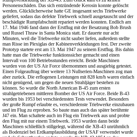
Personenschäden. Das sich entzündende Kerosin konnte gelöscht
werden. Glücklicherweise hatte GE insgesamt sechs Triebwerke
geliefert, sodass das defekte Triebwerk schnell ausgetauscht und der
beschädigte Rumpfabschnitt repariert werden konnten. Endlich am
17. Mai 1946 fand dann der Erstflug mit der Besatzung Bob Brush
und Russel Thraw in Santa Monica statt. Er dauerte nur acht
Minuten, weil die Triebwerke nicht sauber liefen, außerdem stellte
man Risse im Plexiglas der Kabinenverkleidungen fest. Der zweite
Prototyp startete erst am 13. Mai 1947 zu seinem Erstflug. Bis dahin
hatte man die Triebwerke funktionssicher gemacht und einen
Intervall von 100 Betriebsstunden erreicht. Beide Maschinen
wurden von der US Air Force übernommen und ausgiebig getestet.
Einen Folgeauftrag über weitere 13 Nullserien-Maschinen zog man
aber zurück. Die erflogenen Leistungen mit 828 km/h waren einfach
nicht genügend, um gegen die neuen Strahljäger bestehen zu
können. So wurde die North American B-45 zum ersten
strahlgetriebenen mittleren Bomber der US Air Force. Beide B-43
wurden bis 1953 bei verschiedensten Tests verwendet. Besonders
der große Rumpf erlaubte es, verschiedenste Triebwerke einzubauen
und im Flug zu erproben. So baute man auch das später berühmte
J47 ein. Man schaltete auch im Flug ein Triebwerk aus und probte
den Flug mit nur einem Triebwerk. 1953 wurden dann beide
Maschinen schließlich stillgelegt, während die XB-43 unrühmlich
als Bodenziel bei Erdkampfausbildung der USAF verwendet wurde