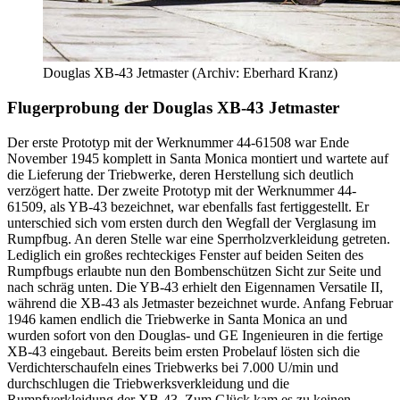
Douglas XB-43 Jetmaster (Archiv: Eberhard Kranz)
Flugerprobung der Douglas XB-43 Jetmaster
Der erste Prototyp mit der Werknummer 44-61508 war Ende
November 1945 komplett in Santa Monica montiert und wartete auf
die Lieferung der Triebwerke, deren Herstellung sich deutlich
verzögert hatte. Der zweite Prototyp mit der Werknummer 44-
61509, als YB-43 bezeichnet, war ebenfalls fast fertiggestellt. Er
unterschied sich vom ersten durch den Wegfall der Verglasung im
Rumpfbug. An deren Stelle war eine Sperrholzverkleidung getreten.
Lediglich ein großes rechteckiges Fenster auf beiden Seiten des
Rumpfbugs erlaubte nun den Bombenschützen Sicht zur Seite und
nach schräg unten. Die YB-43 erhielt den Eigennamen Versatile II,
während die XB-43 als Jetmaster bezeichnet wurde. Anfang Februar
1946 kamen endlich die Triebwerke in Santa Monica an und
wurden sofort von den Douglas- und GE Ingenieuren in die fertige
XB-43 eingebaut. Bereits beim ersten Probelauf lösten sich die
Verdichterschaufeln eines Triebwerks bei 7.000 U/min und
durchschlugen die Triebwerksverkleidung und die
Rumpfverkleidung der XB-43. Zum Glück kam es zu keinen