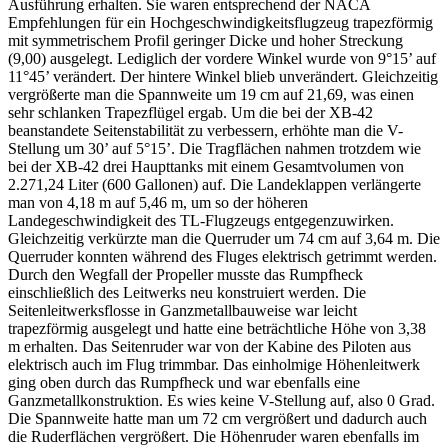
Ausführung erhalten. Sie waren entsprechend der NACA
Empfehlungen für ein Hochgeschwindigkeitsflugzeug trapezförmig
mit symmetrischem Profil geringer Dicke und hoher Streckung
(9,00) ausgelegt. Lediglich der vordere Winkel wurde von 9°15’ auf
11°45’ verändert. Der hintere Winkel blieb unverändert. Gleichzeitig
vergrößerte man die Spannweite um 19 cm auf 21,69, was einen
sehr schlanken Trapezflügel ergab. Um die bei der XB-42
beanstandete Seitenstabilität zu verbessern, erhöhte man die V-
Stellung um 30’ auf 5°15’. Die Tragflächen nahmen trotzdem wie
bei der XB-42 drei Haupttanks mit einem Gesamtvolumen von
2.271,24 Liter (600 Gallonen) auf. Die Landeklappen verlängerte
man von 4,18 m auf 5,46 m, um so der höheren
Landegeschwindigkeit des TL-Flugzeugs entgegenzuwirken.
Gleichzeitig verkürzte man die Querruder um 74 cm auf 3,64 m. Die
Querruder konnten während des Fluges elektrisch getrimmt werden.
Durch den Wegfall der Propeller musste das Rumpfheck
einschließlich des Leitwerks neu konstruiert werden. Die
Seitenleitwerksflosse in Ganzmetallbauweise war leicht
trapezförmig ausgelegt und hatte eine beträchtliche Höhe von 3,38
m erhalten. Das Seitenruder war von der Kabine des Piloten aus
elektrisch auch im Flug trimmbar. Das einholmige Höhenleitwerk
ging oben durch das Rumpfheck und war ebenfalls eine
Ganzmetallkonstruktion. Es wies keine V-Stellung auf, also 0 Grad.
Die Spannweite hatte man um 72 cm vergrößert und dadurch auch
die Ruderflächen vergrößert. Die Höhenruder waren ebenfalls im