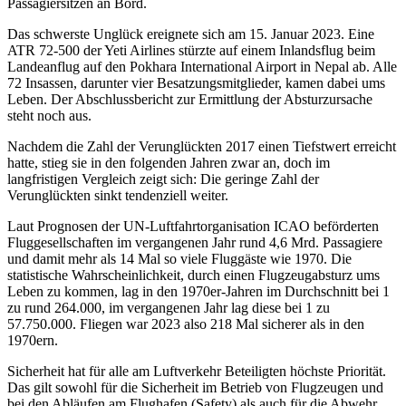
Passagiersitzen an Bord.
Das schwerste Unglück ereignete sich am 15. Januar 2023. Eine
ATR 72-500 der Yeti Airlines stürzte auf einem Inlandsflug beim
Landeanflug auf den Pokhara International Airport in Nepal ab. Alle
72 Insassen, darunter vier Besatzungsmitglieder, kamen dabei ums
Leben. Der Abschlussbericht zur Ermittlung der Absturzursache
steht noch aus.
Nachdem die Zahl der Verunglückten 2017 einen Tiefstwert erreicht
hatte, stieg sie in den folgenden Jahren zwar an, doch im
langfristigen Vergleich zeigt sich: Die geringe Zahl der
Verunglückten sinkt tendenziell weiter.
Laut Prognosen der UN-Luftfahrtorganisation ICAO beförderten
Fluggesellschaften im vergangenen Jahr rund 4,6 Mrd. Passagiere
und damit mehr als 14 Mal so viele Fluggäste wie 1970. Die
statistische Wahrscheinlichkeit, durch einen Flugzeugabsturz ums
Leben zu kommen, lag in den 1970er-Jahren im Durchschnitt bei 1
zu rund 264.000, im vergangenen Jahr lag diese bei 1 zu
57.750.000. Fliegen war 2023 also 218 Mal sicherer als in den
1970ern.
Sicherheit hat für alle am Luftverkehr Beteiligten höchste Priorität.
Das gilt sowohl für die Sicherheit im Betrieb von Flugzeugen und
bei den Abläufen am Flughafen (Safety) als auch für die Abwehr