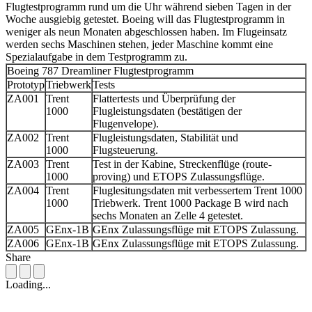
Flugtestprogramm rund um die Uhr während sieben Tagen in der
Woche ausgiebig getestet. Boeing will das Flugtestprogramm in
weniger als neun Monaten abgeschlossen haben. Im Flugeinsatz
werden sechs Maschinen stehen, jeder Maschine kommt eine
Spezialaufgabe in dem Testprogramm zu.
Boeing 787 Dreamliner Flugtestprogramm
Prototyp
Triebwerk
Tests
ZA001
Trent
Flattertests und Überprüfung der
1000
Flugleistungsdaten (bestätigen der
Flugenvelope).
ZA002
Trent
Flugleistungsdaten, Stabilität und
1000
Flugsteuerung.
ZA003
Trent
Test in der Kabine, Streckenflüge (route-
1000
proving) und ETOPS Zulassungsflüge.
ZA004
Trent
Fluglesitungsdaten mit verbessertem Trent 1000
1000
Triebwerk. Trent 1000 Package B wird nach
sechs Monaten an Zelle 4 getestet.
ZA005
GEnx-1B
GEnx Zulassungsflüge mit ETOPS Zulassung.
ZA006
GEnx-1B
GEnx Zulassungsflüge mit ETOPS Zulassung.
Share
Loading...