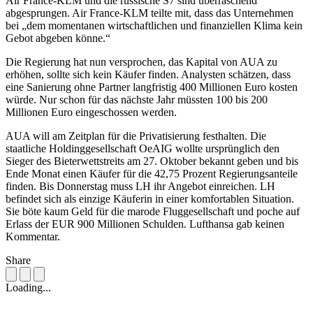
Air France-KLM und die russische S7 sind überraschend
abgesprungen. Air France-KLM teilte mit, dass das Unternehmen
bei „dem momentanen wirtschaftlichen und finanziellen Klima kein
Gebot abgeben könne.“
Die Regierung hat nun versprochen, das Kapital von AUA zu
erhöhen, sollte sich kein Käufer finden. Analysten schätzen, dass
eine Sanierung ohne Partner langfristig 400 Millionen Euro kosten
würde. Nur schon für das nächste Jahr müssten 100 bis 200
Millionen Euro eingeschossen werden.
AUA will am Zeitplan für die Privatisierung festhalten. Die
staatliche Holdinggesellschaft OeAIG wollte ursprünglich den
Sieger des Bieterwettstreits am 27. Oktober bekannt geben und bis
Ende Monat einen Käufer für die 42,75 Prozent Regierungsanteile
finden. Bis Donnerstag muss LH ihr Angebot einreichen. LH
befindet sich als einzige Käuferin in einer komfortablen Situation.
Sie böte kaum Geld für die marode Fluggesellschaft und poche auf
Erlass der EUR 900 Millionen Schulden. Lufthansa gab keinen
Kommentar.
Share
Loading...