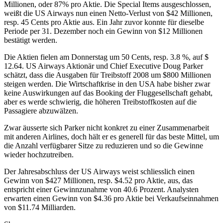
Millionen, oder 87% pro Aktie. Die Special Items ausgeschlossen,
weißt die US Airways nun einen Netto-Verlust von $42 Millionen,
resp. 45 Cents pro Aktie aus. Ein Jahr zuvor konnte für dieselbe
Periode per 31. Dezember noch ein Gewinn von $12 Millionen
bestätigt werden.
Die Aktien fielen am Donnerstag um 50 Cents, resp. 3.8 %, auf $
12.64. US Airways Aktionär und Chief Executive Doug Parker
schätzt, dass die Ausgaben für Treibstoff 2008 um $800 Millionen
steigen werden. Die Wirtschaftkrise in den USA habe bisher zwar
keine Auswirkungen auf das Booking der Fluggesellschaft gehabt,
aber es werde schwierig, die höheren Treibstoffkosten auf die
Passagiere abzuwälzen.
Zwar äusserte sich Parker nicht konkret zu einer Zusammenarbeit
mit anderen Airlines, doch hält er es generell für das beste Mittel, um
die Anzahl verfügbarer Sitze zu reduzieren und so die Gewinne
wieder hochzutreiben.
Der Jahresabschluss der US Airways weist schliesslich einen
Gewinn von $427 Millionen, resp. $4.52 pro Aktie, aus, das
entspricht einer Gewinnzunahme von 40.6 Prozent. Analysten
erwarten einen Gewinn von $4.36 pro Aktie bei Verkaufseinnahmen
von $11.74 Milliarden.