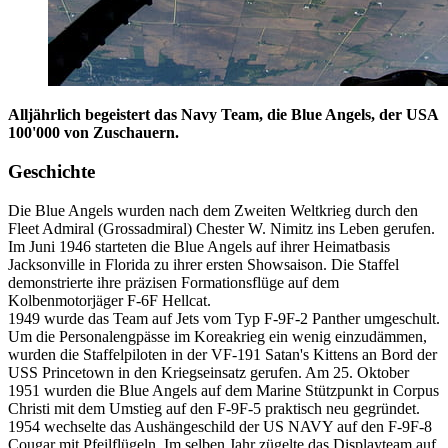
Alljährlich begeistert das Navy Team, die Blue Angels, der USA
100'000 von Zuschauern.
Geschichte
Die Blue Angels wurden nach dem Zweiten Weltkrieg durch den
Fleet Admiral (Grossadmiral) Chester W. Nimitz ins Leben gerufen.
Im Juni 1946 starteten die Blue Angels auf ihrer Heimatbasis
Jacksonville in Florida zu ihrer ersten Showsaison. Die Staffel
demonstrierte ihre präzisen Formationsflüge auf dem
Kolbenmotorjäger F-6F Hellcat.
1949 wurde das Team auf Jets vom Typ F-9F-2 Panther umgeschult.
Um die Personalengpässe im Koreakrieg ein wenig einzudämmen,
wurden die Staffelpiloten in der VF-191 Satan's Kittens an Bord der
USS Princetown in den Kriegseinsatz gerufen. Am 25. Oktober
1951 wurden die Blue Angels auf dem Marine Stützpunkt in Corpus
Christi mit dem Umstieg auf den F-9F-5 praktisch neu gegründet.
1954 wechselte das Aushängeschild der US NAVY auf den F-9F-8
Cougar mit Pfeilflügeln. Im selben Jahr zügelte das Displayteam auf