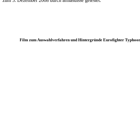
zum 5. Dezember 2008 durch armasuisse getestet.
Film zum Auswahlverfahren und Hintergründe Eurofighter Typhoo