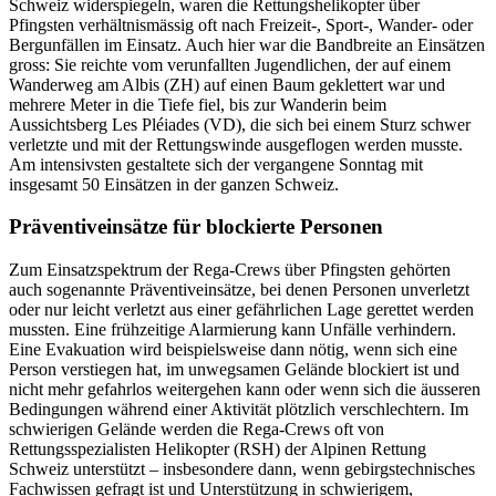
Schweiz widerspiegeln, waren die Rettungshelikopter über
Pfingsten verhältnismässig oft nach Freizeit-, Sport-, Wander- oder
Bergunfällen im Einsatz. Auch hier war die Bandbreite an Einsätzen
gross: Sie reichte vom verunfallten Jugendlichen, der auf einem
Wanderweg am Albis (ZH) auf einen Baum geklettert war und
mehrere Meter in die Tiefe fiel, bis zur Wanderin beim
Aussichtsberg Les Pléiades (VD), die sich bei einem Sturz schwer
verletzte und mit der Rettungswinde ausgeflogen werden musste.
Am intensivsten gestaltete sich der vergangene Sonntag mit
insgesamt 50 Einsätzen in der ganzen Schweiz.
Präventiveinsätze für blockierte Personen
Zum Einsatzspektrum der Rega-Crews über Pfingsten gehörten
auch sogenannte Präventiveinsätze, bei denen Personen unverletzt
oder nur leicht verletzt aus einer gefährlichen Lage gerettet werden
mussten. Eine frühzeitige Alarmierung kann Unfälle verhindern.
Eine Evakuation wird beispielsweise dann nötig, wenn sich eine
Person verstiegen hat, im unwegsamen Gelände blockiert ist und
nicht mehr gefahrlos weitergehen kann oder wenn sich die äusseren
Bedingungen während einer Aktivität plötzlich verschlechtern. Im
schwierigen Gelände werden die Rega-Crews oft von
Rettungsspezialisten Helikopter (RSH) der Alpinen Rettung
Schweiz unterstützt – insbesondere dann, wenn gebirgstechnisches
Fachwissen gefragt ist und Unterstützung in schwierigem,