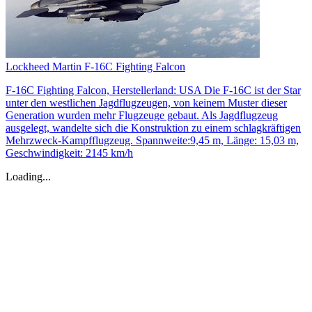
Lockheed Martin F-16C Fighting Falcon
F-16C Fighting Falcon, Herstellerland: USA Die F-16C ist der Star
unter den westlichen Jagdflugzeugen, von keinem Muster dieser
Generation wurden mehr Flugzeuge gebaut. Als Jagdflugzeug
ausgelegt, wandelte sich die Konstruktion zu einem schlagkräftigen
Mehrzweck-Kampfflugzeug. Spannweite:9,45 m, Länge: 15,03 m,
Geschwindigkeit: 2145 km/h
Loading...