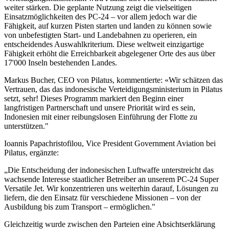
weiter stärken. Die geplante Nutzung zeigt die vielseitigen
Einsatzmöglichkeiten des PC-24 – vor allem jedoch war die
Fähigkeit, auf kurzen Pisten starten und landen zu können sowie
von unbefestigten Start- und Landebahnen zu operieren, ein
entscheidendes Auswahlkriterium. Diese weltweit einzigartige
Fähigkeit erhöht die Erreichbarkeit abgelegener Orte des aus über
17'000 Inseln bestehenden Landes.
Markus Bucher, CEO von Pilatus, kommentierte: «Wir schätzen das
Vertrauen, das das indonesische Verteidigungsministerium in Pilatus
setzt, sehr! Dieses Programm markiert den Beginn einer
langfristigen Partnerschaft und unsere Priorität wird es sein,
Indonesien mit einer reibungslosen Einführung der Flotte zu
unterstützen."
Ioannis Papachristofilou, Vice President Government Aviation bei
Pilatus, ergänzte:
„Die Entscheidung der indonesischen Luftwaffe unterstreicht das
wachsende Interesse staatlicher Betreiber an unserem PC-24 Super
Versatile Jet. Wir konzentrieren uns weiterhin darauf, Lösungen zu
liefern, die den Einsatz für verschiedene Missionen – von der
Ausbildung bis zum Transport – ermöglichen."
Gleichzeitig wurde zwischen den Parteien eine Absichtserklärung