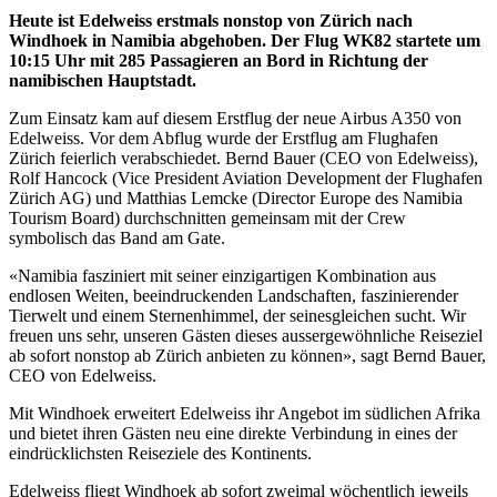
Heute ist Edelweiss erstmals nonstop von Zürich nach
Windhoek in Namibia abgehoben. Der Flug WK82 startete um
10:15 Uhr mit 285 Passagieren an Bord in Richtung der
namibischen Hauptstadt.
Zum Einsatz kam auf diesem Erstflug der neue Airbus A350 von
Edelweiss. Vor dem Abflug wurde der Erstflug am Flughafen
Zürich feierlich verabschiedet. Bernd Bauer (CEO von Edelweiss),
Rolf Hancock (Vice President Aviation Development der Flughafen
Zürich AG) und Matthias Lemcke (Director Europe des Namibia
Tourism Board) durchschnitten gemeinsam mit der Crew
symbolisch das Band am Gate.
«Namibia fasziniert mit seiner einzigartigen Kombination aus
endlosen Weiten, beeindruckenden Landschaften, faszinierender
Tierwelt und einem Sternenhimmel, der seinesgleichen sucht. Wir
freuen uns sehr, unseren Gästen dieses aussergewöhnliche Reiseziel
ab sofort nonstop ab Zürich anbieten zu können», sagt Bernd Bauer,
CEO von Edelweiss.
Mit Windhoek erweitert Edelweiss ihr Angebot im südlichen Afrika
und bietet ihren Gästen neu eine direkte Verbindung in eines der
eindrücklichsten Reiseziele des Kontinents.
Edelweiss fliegt Windhoek ab sofort zweimal wöchentlich jeweils