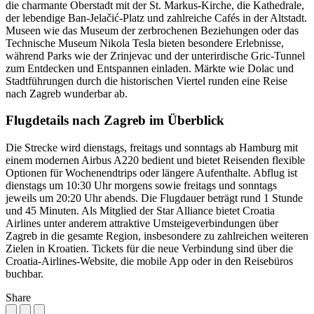
die charmante Oberstadt mit der St. Markus-Kirche, die Kathedrale,
der lebendige Ban-Jelačić-Platz und zahlreiche Cafés in der Altstadt.
Museen wie das Museum der zerbrochenen Beziehungen oder das
Technische Museum Nikola Tesla bieten besondere Erlebnisse,
während Parks wie der Zrinjevac und der unterirdische Gric-Tunnel
zum Entdecken und Entspannen einladen. Märkte wie Dolac und
Stadtführungen durch die historischen Viertel runden eine Reise
nach Zagreb wunderbar ab.
Flugdetails nach Zagreb im Überblick
Die Strecke wird dienstags, freitags und sonntags ab Hamburg mit
einem modernen Airbus A220 bedient und bietet Reisenden flexible
Optionen für Wochenendtrips oder längere Aufenthalte. Abflug ist
dienstags um 10:30 Uhr morgens sowie freitags und sonntags
jeweils um 20:20 Uhr abends. Die Flugdauer beträgt rund 1 Stunde
und 45 Minuten. Als Mitglied der Star Alliance bietet Croatia
Airlines unter anderem attraktive Umsteigeverbindungen über
Zagreb in die gesamte Region, insbesondere zu zahlreichen weiteren
Zielen in Kroatien. Tickets für die neue Verbindung sind über die
Croatia-Airlines-Website, die mobile App oder in den Reisebüros
buchbar.
Share