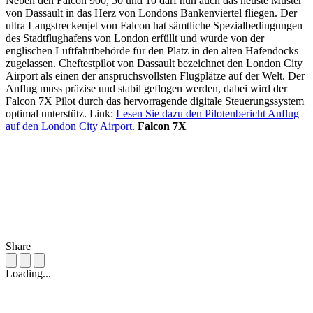
Neben den Falcon 900, 50 und 10 darf nun auch das neuste Muster
von Dassault in das Herz von Londons Bankenviertel fliegen. Der
ultra Langstreckenjet von Falcon hat sämtliche Spezialbedingungen
des Stadtflughafens von London erfüllt und wurde von der
englischen Luftfahrtbehörde für den Platz in den alten Hafendocks
zugelassen. Cheftestpilot von Dassault bezeichnet den London City
Airport als einen der anspruchsvollsten Flugplätze auf der Welt. Der
Anflug muss präzise und stabil geflogen werden, dabei wird der
Falcon 7X Pilot durch das hervorragende digitale Steuerungssystem
optimal unterstütz. Link:
Lesen Sie dazu den Pilotenbericht Anflug
auf den London City Airport.
Falcon 7X
Share
Loading...