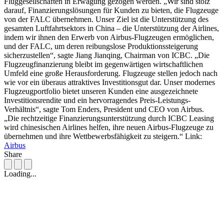
Fluggesellschaften in Erwägung gezogen werden. „Wir sind stolz
darauf, Finanzierungslösungen für Kunden zu bieten, die Flugzeuge
von der FALC übernehmen. Unser Ziel ist die Unterstützung des
gesamten Luftfahrtsektors in China – die Unterstützung der Airlines,
indem wir ihnen den Erwerb von Airbus-Flugzeugen ermöglichen,
und der FALC, um deren reibungslose Produktionssteigerung
sicherzustellen“, sagte Jiang Jianqing, Chairman von ICBC. „Die
Flugzeugfinanzierung bleibt im gegenwärtigen wirtschaftlichen
Umfeld eine große Herausforderung. Flugzeuge stellen jedoch nach
wie vor ein überaus attraktives Investitionsgut dar. Unser modernes
Flugzeugportfolio bietet unseren Kunden eine ausgezeichnete
Investitionsrendite und ein hervorragendes Preis-Leistungs-
Verhältnis“, sagte Tom Enders, President und CEO von Airbus.
„Die rechtzeitige Finanzierungsunterstützung durch ICBC Leasing
wird chinesischen Airlines helfen, ihre neuen Airbus-Flugzeuge zu
übernehmen und ihre Wettbewerbsfähigkeit zu steigern.“ Link:
Airbus
Share
Loading...