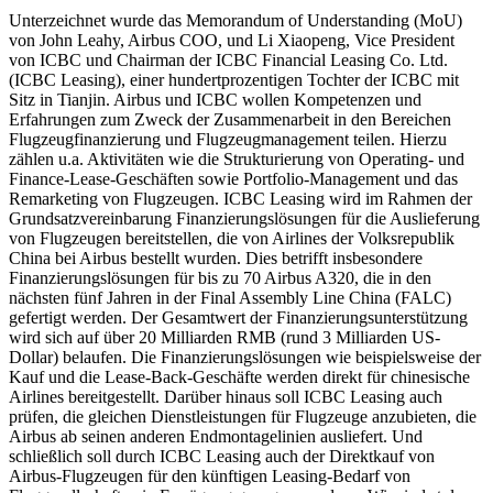
Unterzeichnet wurde das Memorandum of Understanding (MoU)
von John Leahy, Airbus COO, und Li Xiaopeng, Vice President
von ICBC und Chairman der ICBC Financial Leasing Co. Ltd.
(ICBC Leasing), einer hundertprozentigen Tochter der ICBC mit
Sitz in Tianjin. Airbus und ICBC wollen Kompetenzen und
Erfahrungen zum Zweck der Zusammenarbeit in den Bereichen
Flugzeugfinanzierung und Flugzeugmanagement teilen. Hierzu
zählen u.a. Aktivitäten wie die Strukturierung von Operating- und
Finance-Lease-Geschäften sowie Portfolio-Management und das
Remarketing von Flugzeugen. ICBC Leasing wird im Rahmen der
Grundsatzvereinbarung Finanzierungslösungen für die Auslieferung
von Flugzeugen bereitstellen, die von Airlines der Volksrepublik
China bei Airbus bestellt wurden. Dies betrifft insbesondere
Finanzierungslösungen für bis zu 70 Airbus A320, die in den
nächsten fünf Jahren in der Final Assembly Line China (FALC)
gefertigt werden. Der Gesamtwert der Finanzierungsunterstützung
wird sich auf über 20 Milliarden RMB (rund 3 Milliarden US-
Dollar) belaufen. Die Finanzierungslösungen wie beispielsweise der
Kauf und die Lease-Back-Geschäfte werden direkt für chinesische
Airlines bereitgestellt. Darüber hinaus soll ICBC Leasing auch
prüfen, die gleichen Dienstleistungen für Flugzeuge anzubieten, die
Airbus ab seinen anderen Endmontagelinien ausliefert. Und
schließlich soll durch ICBC Leasing auch der Direktkauf von
Airbus-Flugzeugen für den künftigen Leasing-Bedarf von