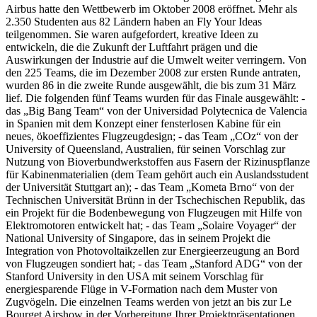
Airbus hatte den Wettbewerb im Oktober 2008 eröffnet. Mehr als
2.350 Studenten aus 82 Ländern haben an Fly Your Ideas
teilgenommen. Sie waren aufgefordert, kreative Ideen zu
entwickeln, die die Zukunft der Luftfahrt prägen und die
Auswirkungen der Industrie auf die Umwelt weiter verringern. Von
den 225 Teams, die im Dezember 2008 zur ersten Runde antraten,
wurden 86 in die zweite Runde ausgewählt, die bis zum 31 März
lief. Die folgenden fünf Teams wurden für das Finale ausgewählt: -
das „Big Bang Team“ von der Universidad Polytecnica de Valencia
in Spanien mit dem Konzept einer fensterlosen Kabine für ein
neues, ökoeffizientes Flugzeugdesign; - das Team „COz“ von der
University of Queensland, Australien, für seinen Vorschlag zur
Nutzung von Bioverbundwerkstoffen aus Fasern der Rizinuspflanze
für Kabinenmaterialien (dem Team gehört auch ein Auslandsstudent
der Universität Stuttgart an); - das Team „Kometa Brno“ von der
Technischen Universität Brünn in der Tschechischen Republik, das
ein Projekt für die Bodenbewegung von Flugzeugen mit Hilfe von
Elektromotoren entwickelt hat; - das Team „Solaire Voyager“ der
National University of Singapore, das in seinem Projekt die
Integration von Photovoltaikzellen zur Energieerzeugung an Bord
von Flugzeugen sondiert hat; - das Team „Stanford ADG“ von der
Stanford University in den USA mit seinem Vorschlag für
energiesparende Flüge in V-Formation nach dem Muster von
Zugvögeln. Die einzelnen Teams werden von jetzt an bis zur Le
Bourget Airshow in der Vorbereitung Ihrer Projektpräsentationen