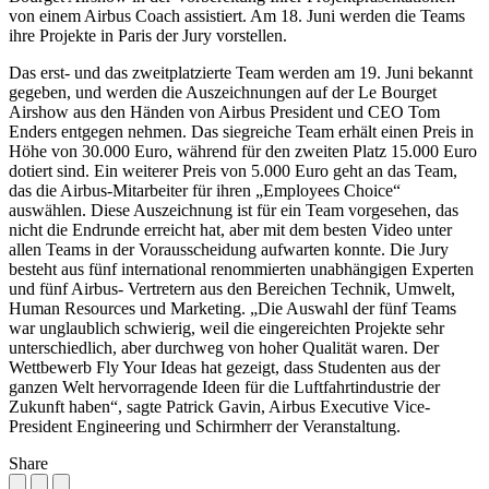
von einem Airbus Coach assistiert. Am 18. Juni werden die Teams
ihre Projekte in Paris der Jury vorstellen.
Das erst- und das zweitplatzierte Team werden am 19. Juni bekannt
gegeben, und werden die Auszeichnungen auf der Le Bourget
Airshow aus den Händen von Airbus President und CEO Tom
Enders entgegen nehmen. Das siegreiche Team erhält einen Preis in
Höhe von 30.000 Euro, während für den zweiten Platz 15.000 Euro
dotiert sind. Ein weiterer Preis von 5.000 Euro geht an das Team,
das die Airbus-Mitarbeiter für ihren „Employees Choice“
auswählen. Diese Auszeichnung ist für ein Team vorgesehen, das
nicht die Endrunde erreicht hat, aber mit dem besten Video unter
allen Teams in der Vorausscheidung aufwarten konnte. Die Jury
besteht aus fünf international renommierten unabhängigen Experten
und fünf Airbus- Vertretern aus den Bereichen Technik, Umwelt,
Human Resources und Marketing. „Die Auswahl der fünf Teams
war unglaublich schwierig, weil die eingereichten Projekte sehr
unterschiedlich, aber durchweg von hoher Qualität waren. Der
Wettbewerb Fly Your Ideas hat gezeigt, dass Studenten aus der
ganzen Welt hervorragende Ideen für die Luftfahrtindustrie der
Zukunft haben“, sagte Patrick Gavin, Airbus Executive Vice-
President Engineering und Schirmherr der Veranstaltung.
Share