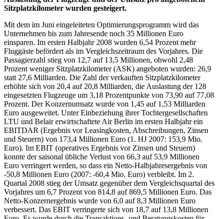
Sitzplatzkilometer wurden gesteigert.
Mit dem im Juni eingeleiteten Optimierungsprogramm wird das
Unternehmen bis zum Jahresende noch 35 Millionen Euro
einsparen. Im ersten Halbjahr 2008 wurden 6,54 Prozent mehr
Fluggäste befördert als im Vergleichszeitraum des Vorjahres. Die
Passagierzahl stieg von 12,7 auf 13,5 Millionen, obwohl 2,48
Prozent weniger Sitzplatzkilometer (ASK) angeboten wurden: 26,9
statt 27,6 Milliarden. Die Zahl der verkauften Sitzplatzkilometer
erhöhte sich von 20,4 auf 20,8 Milliarden, die Auslastung der 128
eingesetzten Flugzeuge um 3,18 Prozentpunkte von 73,90 auf 77,08
Prozent. Der Konzernumsatz wurde von 1,45 auf 1,53 Milliarden
Euro ausgeweitet. Unter Einbeziehung ihrer Tochtergesellschaften
LTU und Belair erwirtschaftete Air Berlin im ersten Halbjahr ein
EBITDAR (Ergebnis vor Leasingkosten, Abschreibungen, Zinsen
und Steuern) von 173,4 Millionen Euro (1. HJ 2007: 153,9 Mio.
Euro). Im EBIT (operatives Ergebnis vor Zinsen und Steuern)
konnte der saisonal übliche Verlust von 66,3 auf 53,9 Millionen
Euro verringert werden, so dass ein Netto-Halbjahresergebnis von
-50,8 Millionen Euro (2007: -60,4 Mio. Euro) verbleibt. Im 2.
Quartal 2008 stieg der Umsatz gegenüber dem Vergleichsquartal des
Vorjahres um 6,7 Prozent von 814,8 auf 869,5 Millionen Euro. Das
Netto-Konzernergebnis wurde von 6,0 auf 8,3 Millionen Euro
verbessert. Das EBIT verringerte sich von 18,7 auf 13,8 Millionen
Euro. Es wurde durch die Transaktions- und Beratungskosten für