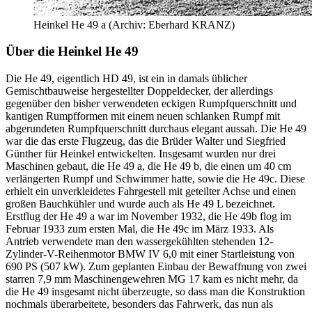
Heinkel He 49 a (Archiv: Eberhard KRANZ)
Über die Heinkel He 49
Die He 49, eigentlich HD 49, ist ein in damals üblicher
Gemischtbauweise hergestellter Doppeldecker, der allerdings
gegenüber den bisher verwendeten eckigen Rumpfquerschnitt und
kantigen Rumpfformen mit einem neuen schlanken Rumpf mit
abgerundeten Rumpfquerschnitt durchaus elegant aussah. Die He 49
war die das erste Flugzeug, das die Brüder Walter und Siegfried
Günther für Heinkel entwickelten. Insgesamt wurden nur drei
Maschinen gebaut, die He 49 a, die He 49 b, die einen um 40 cm
verlängerten Rumpf und Schwimmer hatte, sowie die He 49c. Diese
erhielt ein unverkleidetes Fahrgestell mit geteilter Achse und einen
großen Bauchkühler und wurde auch als He 49 L bezeichnet.
Erstflug der He 49 a war im November 1932, die He 49b flog im
Februar 1933 zum ersten Mal, die He 49c im März 1933. Als
Antrieb verwendete man den wassergekühlten stehenden 12-
Zylinder-V-Reihenmotor BMW IV 6,0 mit einer Startleistung von
690 PS (507 kW). Zum geplanten Einbau der Bewaffnung von zwei
starren 7,9 mm Maschinengewehren MG 17 kam es nicht mehr, da
die He 49 insgesamt nicht überzeugte, so dass man die Konstruktion
nochmals überarbeitete, besonders das Fahrwerk, das nun als