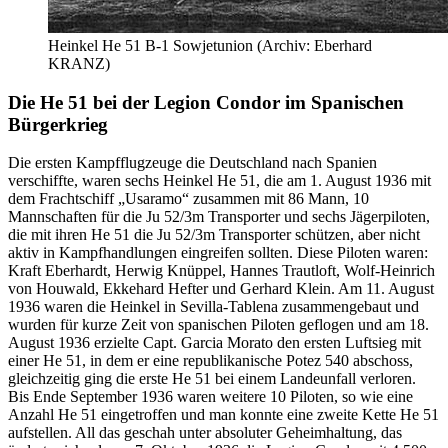
Heinkel He 51 B-1 Sowjetunion (Archiv: Eberhard
KRANZ)
Die He 51 bei der Legion Condor im Spanischen
Bürgerkrieg
Die ersten Kampfflugzeuge die Deutschland nach Spanien
verschiffte, waren sechs Heinkel He 51, die am 1. August 1936 mit
dem Frachtschiff „Usaramo“ zusammen mit 86 Mann, 10
Mannschaften für die Ju 52/3m Transporter und sechs Jägerpiloten,
die mit ihren He 51 die Ju 52/3m Transporter schützen, aber nicht
aktiv in Kampfhandlungen eingreifen sollten. Diese Piloten waren:
Kraft Eberhardt, Herwig Knüppel, Hannes Trautloft, Wolf-Heinrich
von Houwald, Ekkehard Hefter und Gerhard Klein. Am 11. August
1936 waren die Heinkel in Sevilla-Tablena zusammengebaut und
wurden für kurze Zeit von spanischen Piloten geflogen und am 18.
August 1936 erzielte Capt. Garcia Morato den ersten Luftsieg mit
einer He 51, in dem er eine republikanische Potez 540 abschoss,
gleichzeitig ging die erste He 51 bei einem Landeunfall verloren.
Bis Ende September 1936 waren weitere 10 Piloten, so wie eine
Anzahl He 51 eingetroffen und man konnte eine zweite Kette He 51
aufstellen. All das geschah unter absoluter Geheimhaltung, das