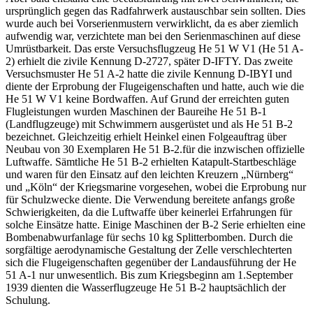
ursprünglich gegen das Radfahrwerk austauschbar sein sollten.
Dies
wurde auch bei Vorserienmustern verwirklicht, da es aber ziemlich
aufwendig war, verzichtete man bei den Serienmaschinen auf diese
Umrüstbarkeit. Das erste Versuchsflugzeug He 51 W V1 (He 51 A-
2) erhielt die zivile Kennung D-2727, später D-IFTY. Das zweite
Versuchsmuster He 51 A-2 hatte die zivile Kennung D-IBYI und
diente der Erprobung der Flugeigenschaften und hatte, auch wie die
He 51 W V1 keine Bordwaffen. Auf Grund der erreichten guten
Flugleistungen wurden Maschinen der Baureihe He 51 B-1
(Landflugzeuge) mit Schwimmern ausgerüstet und als He 51 B-2
bezeichnet. Gleichzeitig erhielt Heinkel einen Folgeauftrag über
Neubau von 30 Exemplaren He 51 B-2.für die inzwischen offizielle
Luftwaffe. Sämtliche He 51 B-2 erhielten Katapult-Startbeschläge
und waren für den Einsatz auf den leichten Kreuzern „Nürnberg“
und „Köln“ der Kriegsmarine vorgesehen, wobei die Erprobung nur
für Schulzwecke diente. Die Verwendung bereitete anfangs große
Schwierigkeiten, da die Luftwaffe über keinerlei Erfahrungen für
solche Einsätze hatte. Einige Maschinen der B-2 Serie erhielten eine
Bombenabwurfanlage für sechs 10 kg Splitterbomben. Durch die
sorgfältige aerodynamische Gestaltung der Zelle verschlechterten
sich die Flugeigenschaften gegenüber der Landausführung der He
51 A-1 nur unwesentlich. Bis zum Kriegsbeginn am 1.September
1939 dienten die Wasserflugzeuge He 51 B-2 hauptsächlich der
Schulung.