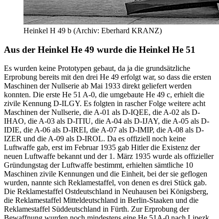
Heinkel H 49 b (Archiv: Eberhard KRANZ)
Aus der Heinkel He 49 wurde die Heinkel He 51
E
s wurden keine Prototypen gebaut, da ja die grundsätzliche
Erprobung bereits mit den drei He 49 erfolgt war, so dass die ersten
Maschinen der Nullserie ab Mai 1933 direkt geliefert werden
konnten. Die erste He 51 A-0, die umgebaute He 49 c, erhielt die
zivile Kennung D-ILGY. Es folgten in rascher Folge weitere acht
Maschinen der Nullserie, die A-01 als D-IQEE, die A-02 als D-
IHAO, die A-03 als D-ITIU, die A-04 als D-IJAY, die A-05 als D-
IDIE, die A-06 als D-IREI, die A-07 als D-IMIP, die A-08 als D-
IZER und die A-09 als D-IROL. Da es offiziell noch keine
Luftwaffe gab, erst im Februar 1935 gab Hitler die Existenz der
neuen Luftwaffe bekannt und der 1. März 1935 wurde als offizieller
Gründungstag der Luftwaffe bestimmt, erhielten sämtliche 10
Maschinen zivile Kennungen und die Einheit, bei der sie geflogen
wurden, nannte sich Reklamestaffel, von denen es drei Stück gab.
Die Reklamestaffel Ostdeutschland in Neuhausen bei Königsberg,
die Reklamestaffel Mitteldeutschland in Berlin-Staaken und die
Reklamestaffel Süddeutschland in Fürth. Zur Erprobung der
Bewaffnung wurden noch mindestens eine He 51A-0 nach Lipezk