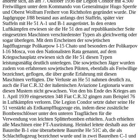
änderte sich, als am 7. Oktober 1936 die Legion Condor mit 4.500
Freiwilligen unter dem Kommando von Generalmajor Hugo Sperrle
und Oberst Wolfram Freiherr von Richthofen gegründet wurde. Die
Jagdgruppe J/88 bestand aus anfangs drei Staffeln, später vier
Staffeln mit He 51 A-1 und B-1 ausgerüstet. In den ersten
Luftkämpfen erwiesen sie die He 51 den auf republikanischer Seite
eingesetzten Maschinen verschiedenster Typen als gleichwertig oder
sogar überlegen. Mit dem Erscheinen der sowjetischen
Jagdflugzeuge Polikarpow I-15 Chato und besonders der Polikarpov
I-16 Mosca, von den Nationalisten Rata genannt, auf dem
Kriegsschauplatz erwiesen sich die He 51 diesen Typen
leistungsmäßig deutlich unterlegen. Die sowjetischen Jäger wurden
zudem von erfahrenen sowjetischen Piloten, ebenfalls als Freiwillige
bezeichnet, geflogen, die über große Erfahrung mit diesen
Maschinen verfügten. Die Verluste an He 51 nahmen deutlich zu,
auch die Fiat C.R.32 der italienischen Aviazione Legionaria waren
diesen Mustern nicht gewachsen. Von den bis Ende des Krieges am
1. April 1939 eingesetzten 348 Fiat C.R.32 gingen zum Beispiel 76
in Luftkämpfen verloren. Die Legion Condor setzte daher seine He
51 verstärkt als Erdkampfflugzeuge ein, indem diese zusätzliche
Bombenschlösser unter den unteren Tragflächen für die
Verwendung von leichten Splitterbomben erhielten. Auch erhielten
alle Maschinen eine FT-Ausrüstung. Heinkel leitete deshalb aus der
Baureihe B-1 eine überarbeitete Baureihe He 51C ab, die als
Schlachtflugzeug bezeichnet wurde und in zwei Baureihen C-1 und