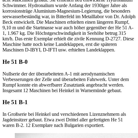
Schwimmer. Hydronalium wurde Anfang der 1930iger Jahre als
korrosionsträge Aluminium-Magnesium-Legierung, die besonders
seewasserbeständig war, in Bitterfeld im Metalllabor von Dr. Adolph
Beck entwickelt. Die Maschinen erhielten einen längeren Rumpf,
9,10 m und die Startmasse war auch höher gegenüber der He 51 A-
1, 1.967 kg. Die Höchstgeschwindigkeit in Seehöhe betrug 315
km/h. Das erste Exemplar erhielt die zivile Kennung D-2727. Diese
Maschine hatte noch keine Landeklappen, erst die späteren
Maschinen D-IBYI, D-IFTI usw. erhielten Landeklappen.
He 51 B-0
Nullserie der der überarbeiteten A-1 mit aerodynamischen
Verbesserungen der Zelle und überarbeiten Fahrwerk. Unter dem
Rumpf konnte ein abwerfbarer Zusatztank angebracht werden.
Insgesamt 12 Maschinen bei Heinkel in Warnemünde gebaut.
He 51 B-1
In Großserie bei Heinkel und verschiedenen Lizenznehmern als
Jagdeinsitzer gebaut. Etwa zwei Drittel aller gefertigten He 51
waren B-2. 12 Exemplare nach Bulgarien exportiert.