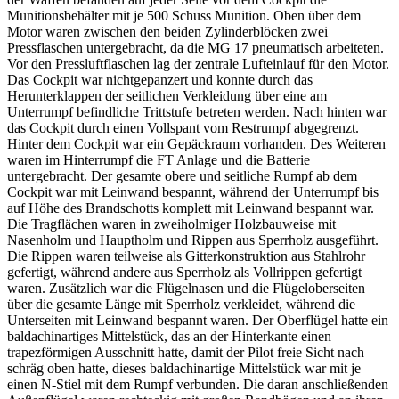
Munitionsbehälter mit je 500 Schuss Munition. Oben über dem
Motor waren zwischen den beiden Zylinderblöcken zwei
Pressflaschen untergebracht, da die MG 17 pneumatisch arbeiteten.
Vor den Pressluftflaschen lag der zentrale Lufteinlauf für den Motor.
Das Cockpit war nichtgepanzert und konnte durch das
Herunterklappen der seitlichen Verkleidung über eine am
Unterrumpf befindliche Trittstufe betreten werden. Nach hinten war
das Cockpit durch einen Vollspant vom Restrumpf abgegrenzt.
Hinter dem Cockpit war ein Gepäckraum vorhanden. Des Weiteren
waren im Hinterrumpf die FT Anlage und die Batterie
untergebracht. Der gesamte obere und seitliche Rumpf ab dem
Cockpit war mit Leinwand bespannt, während der Unterrumpf bis
auf Höhe des Brandschotts komplett mit Leinwand bespannt war.
Die Tragflächen waren in zweiholmiger Holzbauweise mit
Nasenholm und Hauptholm und Rippen aus Sperrholz ausgeführt.
Die Rippen waren teilweise als Gitterkonstruktion aus Stahlrohr
gefertigt, während andere aus Sperrholz als Vollrippen gefertigt
waren. Zusätzlich war die Flügelnasen und die Flügeloberseiten
über die gesamte Länge mit Sperrholz verkleidet, während die
Unterseiten mit Leinwand bespannt waren. Der Oberflügel hatte ein
baldachinartiges Mittelstück, das an der Hinterkante einen
trapezförmigen Ausschnitt hatte, damit der Pilot freie Sicht nach
schräg oben hatte, dieses baldachinartige Mittelstück war mit je
einen N-Stiel mit dem Rumpf verbunden. Die daran anschließenden