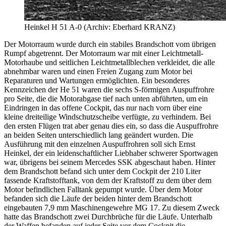
Heinkel H 51 A-0 (Archiv: Eberhard KRANZ)
Der Motorraum wurde durch ein stabiles Brandschott vom übrigen
Rumpf abgetrennt. Der Motorraum war mit einer Leichtmetall-
Motorhaube und seitlichen Leichtmetallblechen verkleidet, die alle
abnehmbar waren und einen Freien Zugang zum Motor bei
Reparaturen und Wartungen ermöglichten. Ein besonderes
Kennzeichen der He 51 waren die sechs S-förmigen Auspuffrohre
pro Seite, die die Motorabgase tief nach unten abführten, um ein
Eindringen in das offene Cockpit, das nur nach vorn über eine
kleine dreiteilige Windschutzscheibe verfügte, zu verhindern. Bei
den ersten Flügen trat aber genau dies ein, so dass die Auspuffrohre
an beiden Seiten unterschiedlich lang geändert wurden. Die
Ausführung mit den einzelnen Auspuffrohren soll sich Ernst
Heinkel, der ein leidenschaftlicher Liebhaber schwerer Sportwagen
war, übrigens bei seinem Mercedes SSK abgeschaut haben. Hinter
dem Brandschott befand sich unter dem Cockpit der 210 Liter
fassende Kraftstofftank, von dem der Kraftstoff zu dem über dem
Motor befindlichen Falltank gepumpt wurde. Über dem Motor
befanden sich die Läufe der beiden hinter dem Brandschott
eingebauten 7,9 mm Maschinengewehre MG 17. Zu diesem Zweck
hatte das Brandschott zwei Durchbrüche für die Läufe. Unterhalb
der Waffen befanden auf jeder Seite vor dem Cockpit die