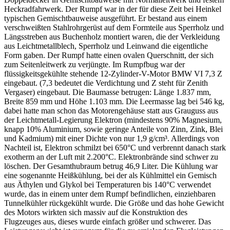
Heckradfahrwerk. Der Rumpf war in der für diese Zeit bei Heinkel
typischen Gemischtbauweise ausgeführt. Er bestand aus einem
verschweißten Stahlrohrgerüst auf dem Formteile aus Sperrholz und
Längsstreben aus Buchenholz montiert waren, die der Verkleidung
aus Leichtmetallblech, Sperrholz und Leinwand die eigentliche
Form gaben. Der Rumpf hatte einen ovalen Querschnitt, der sich
zum Seitenleitwerk zu verjüngte. Im Rumpfbug war der
flüssigkeitsgekühlte stehende 12-Zylinder-V-Motor BMW VI 7,3 Z
eingebaut. (7,3 bedeutet die Verdichtung und Z steht für Zenith
Vergaser) eingebaut. Die Baumasse betrugen: Länge 1.837 mm,
Breite 859 mm und Höhe 1.103 mm. Die Leermasse lag bei 546 kg,
dabei hatte man schon das Motorengehäuse statt aus Grauguss aus
der Leichtmetall-Legierung Elektron (mindestens 90% Magnesium,
knapp 10% Aluminium, sowie geringe Anteile von Zinn, Zink, Blei
und Kadmium) mit einer Dichte von nur 1,9 g/cm³. Allerdings von
Nachteil ist, Elektron schmilzt bei 650°C und verbrennt danach stark
exotherm an der Luft mit 2.200°C. Elektronbrände sind schwer zu
löschen. Der Gesamthubraum betrug 46,9 Liter. Die Kühlung war
eine sogenannte Heißkühlung, bei der als Kühlmittel ein Gemisch
aus Äthylen und Glykol bei Temperaturen bis 140°C verwendet
wurde, das in einem unter dem Rumpf befindlichen, einziehbaren
Tunnelkühler rückgekühlt wurde. Die Größe und das hohe Gewicht
des Motors wirkten sich massiv auf die Konstruktion des
Flugzeuges aus, dieses wurde einfach größer und schwerer. Das