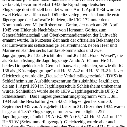
verbracht, bevor im Herbst 1933 die Erprobung deutscher
Flugzeuge dort offiziell beendet wurde. Am 1. April 1934 wurden
zwei Reklamestaffeln nach Döberitz verlegt, wo sie dann die erste
Jägergruppe der Luftwaffe bildeten, die I/JG 132 unter dem
Kommando von Major Robert von Greim, der noch am 26. April
1945 von Hitler als Nachfolger von Hermann Göring zum
Generalfeldmarschall und Oberkommandierenden der Luftwaffe
ernannt wurde. In kürzester Zeit nach der offiziellen Bekanntgabe
der Luftwaffe als selbstständige Teilstreitmacht, neben Heer und
Marine entstanden sechs Luftkreiskommandos und zwei
Jagdgruppen, JG 132 „Richthofen“und JG 134 „Horst Wessel“, die
als Erstausrüstung die Jagdflugzeuge Arado Ar 65 und He 51,
beides Doppeldecker in Gemischtbauweise, erhielten, so wie die JG
136 als „Küstenjagdgruppe“ mit He 51 A-2 und He 51 B-2 in Jever.
Gleichzeitig wurde die „Deutsche Verkehrsfliegerschule“ (DVS) in
Schleißheim zum Ausbildungszentrum für zukünftige Jagdflieger,
die am 1. April 1934 in Jagdfliegerschule Schleissheim umbenannt
wurde. Schließlich wurde sie ab 1939 „Jagdfliegerschule (JFS) 2
Schleissheim“. Das Flugzeugbeschaffungsprogramm vom 1. Juli
1934 sah die Beschaffung von 4.021 Flugzeugen bis zum 30.
September1935 vor. Ausgeliefert bis zum 31. Dezember 1934 waren
insgesamt 1.857 Flugzeuge, darunter waren lediglich 257
Jagdflugzeuge, nämlich 19 Ar 64, 85 Ar 65, 141 He 51 A-1 und 12
He 51 W (Schwimmerflugzeuge). Gleichzeitig wurde aber auch
klar, dass die Erstausrüstung mit den Typen Ar 65 und He 51 nur für