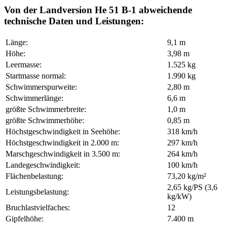
Von der Landversion He 51 B-1 abweichende
technische Daten und Leistungen:
Länge:
9,1 m
Höhe:
3,98 m
Leermasse:
1.525 kg
Startmasse normal:
1.990 kg
Schwimmerspurweite:
2,80 m
Schwimmerlänge:
6,6 m
größte Schwimmerbreite:
1,0 m
größte Schwimmerhöhe:
0,85 m
Höchstgeschwindigkeit in Seehöhe:
318 km/h
Höchstgeschwindigkeit in 2.000 m:
297 km/h
Marschgeschwindigkeit in 3.500 m:
264 km/h
Landegeschwindigkeit:
100 km/h
Flächenbelastung:
73,20 kg/m²
2,65 kg/PS (3,6
Leistungsbelastung:
kg/kW)
Bruchlastvielfaches:
12
Gipfelhöhe:
7.400 m