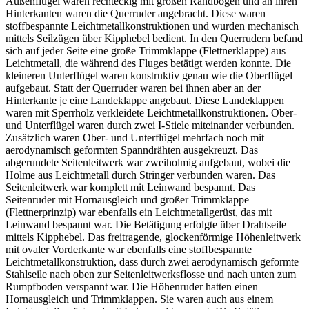
Außenflügel waren rechteckig mit großen Randbögen und an ihren
Hinterkanten waren die Querruder angebracht. Diese waren
stoffbespannte Leichtmetallkonstruktionen und wurden mechanisch
mittels Seilzügen über Kipphebel bedient. In den Querrudern befand
sich auf jeder Seite eine große Trimmklappe (Flettnerklappe) aus
Leichtmetall, die während des Fluges betätigt werden konnte. Die
kleineren Unterflügel waren konstruktiv genau wie die Oberflügel
aufgebaut. Statt der Querruder waren bei ihnen aber an der
Hinterkante je eine Landeklappe angebaut. Diese Landeklappen
waren mit Sperrholz verkleidete Leichtmetallkonstruktionen. Ober-
und Unterflügel waren durch zwei I-Stiele miteinander verbunden.
Zusätzlich waren Ober- und Unterflügel mehrfach noch mit
aerodynamisch geformten Spanndrähten ausgekreuzt. Das
abgerundete Seitenleitwerk war zweiholmig aufgebaut, wobei die
Holme aus Leichtmetall durch Stringer verbunden waren. Das
Seitenleitwerk war komplett mit Leinwand bespannt. Das
Seitenruder mit Hornausgleich und großer Trimmklappe
(Flettnerprinzip) war ebenfalls ein Leichtmetallgerüst, das mit
Leinwand bespannt war. Die Betätigung erfolgte über Drahtseile
mittels Kipphebel. Das freitragende, glockenförmige Höhenleitwerk
mit ovaler Vorderkante war ebenfalls eine stoffbespannte
Leichtmetallkonstruktion, dass durch zwei aerodynamisch geformte
Stahlseile nach oben zur Seitenleitwerksflosse und nach unten zum
Rumpfboden verspannt war. Die Höhenruder hatten einen
Hornausgleich und Trimmklappen. Sie waren auch aus einem