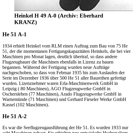
Heinkel H 49 A-0 (Archiv: Eberhard
KRANZ)
He 51 A-1
1934 erhielt Heinkel vom RLM einen Auftrag zum Bau von 75 He
51, der die momentanen Fertigungskapazitäten Heinkels, die bei vier
Maschinen pro Monat lagen, deutlich übertraf, so dass andere
Flugzeugbauer die Maschinen ebenfalls in Lizenz zu bauen
begannen. Während der Fertigung wurden neue Aufträge
nachgeschoben, so dass von Februar 1935 bis zum Auslaufen der
Serie im Dezember 1936 über 500 He 51 aller Baureihen gefertigt
wurden. Lizenznehmer waren Erla-Maschinenwerk GmbH in
Leipzig ( 80 Maschinen), AGO Flugzeugwerke GmbH in
Oschersleben (77 Maschinen), Arado Flugzeugwerke GmbH in
Warnemünde (71 Maschinen) und Gerhard Fieseler Werke GmbH
Kassel (102 Maschinen).
He 51 A-2
Es war die Seeflugzeugausführung der He 51. Es wurden 1933 nur
acht Maschinen gebaut.
Sie erhielten neu entwickelte Hydronalium