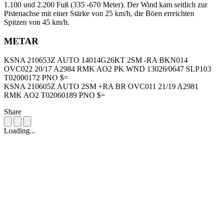
1.100 und 2.200 Fuß (335 -670 Meter). Der Wind kam seitlich zur
Pistenachse mit einer Stärke von 25 km/h, die Böen erreichten
Spitzen von 45 km/h.
METAR
KSNA 210653Z AUTO 14014G26KT 2SM -RA BKN014
OVC022 20/17 A2984 RMK AO2 PK WND 13026/0647 SLP103
T02000172 PNO $=
KSNA 210605Z AUTO 2SM +RA BR OVC011 21/19 A2981
RMK AO2 T02060189 PNO $=
Share
Loading...